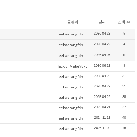
글쓴이
날짜
조회 수
leehaerangfdn
2026.04.22
5
leehaerangfdn
2026.04.22
4
leehaerangfdn
2026.04.07
11
JacklynMabe9877
2026.06.22
3
leehaerangfdn
2025.04.22
31
leehaerangfdn
2025.04.22
31
leehaerangfdn
2025.04.22
38
leehaerangfdn
2025.04.21
37
leehaerangfdn
2024.11.12
40
leehaerangfdn
2024.11.06
48