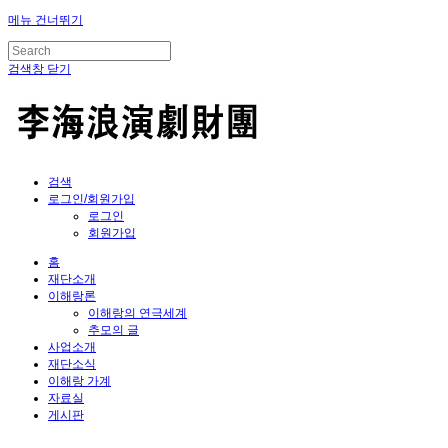
메뉴 건너뛰기
검색창 닫기
검색
로그인/회원가입
로그인
회원가입
홈
재단소개
이해랑론
이해랑의 연극세계
추모의 글
사업소개
재단소식
이해랑 가계
자료실
게시판