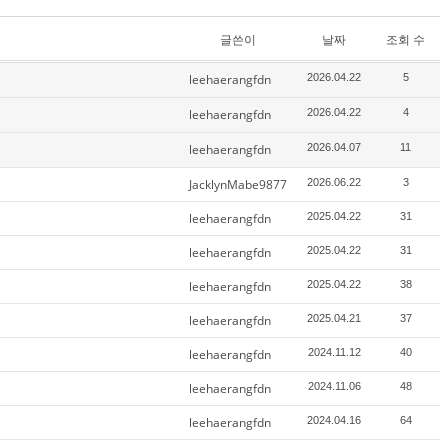
글쓴이
날짜
조회 수
leehaerangfdn
2026.04.22
5
leehaerangfdn
2026.04.22
4
leehaerangfdn
2026.04.07
11
JacklynMabe9877
2026.06.22
3
leehaerangfdn
2025.04.22
31
leehaerangfdn
2025.04.22
31
leehaerangfdn
2025.04.22
38
leehaerangfdn
2025.04.21
37
leehaerangfdn
2024.11.12
40
leehaerangfdn
2024.11.06
48
leehaerangfdn
2024.04.16
64