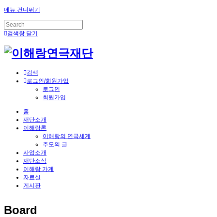
메뉴 건너뛰기
검색창 닫기
검색
로그인/회원가입
로그인
회원가입
홈
재단소개
이해랑론
이해랑의 연극세계
추모의 글
사업소개
재단소식
이해랑 가계
자료실
게시판
Board